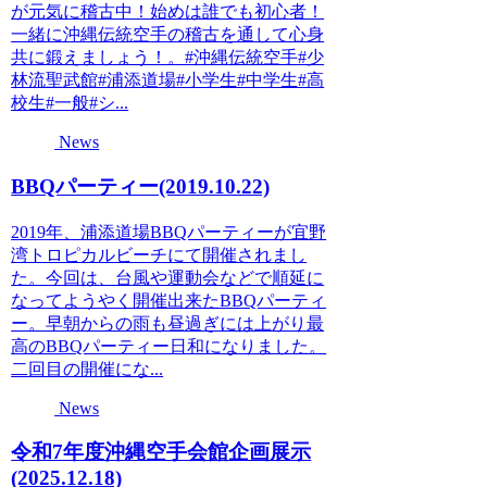
が元気に稽古中！始めは誰でも初心者！
一緒に沖縄伝統空手の稽古を通して心身
共に鍛えましょう！。#沖縄伝統空手#少
林流聖武館#浦添道場#小学生#中学生#高
校生#一般#シ...
News
BBQパーティー(2019.10.22)
2019年、浦添道場BBQパーティーが宜野
湾トロピカルビーチにて開催されまし
た。今回は、台風や運動会などで順延に
なってようやく開催出来たBBQパーティ
ー。早朝からの雨も昼過ぎには上がり最
高のBBQパーティー日和になりました。
二回目の開催にな...
News
令和7年度沖縄空手会館企画展示
(2025.12.18)