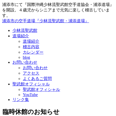
浦添市にて『国際沖縄少林流聖武館空手道協会・浦添道場』
を開設。４歳児からシニアまで元気に楽しく稽古していま
す。
浦添市の空手道場『少林流聖武館・浦添道場』
少林流聖武館
道場紹介
道場紹介
稽古内容
カレンダー
blog
お問い合わせ
お問い合わせ
アクセス
よくあるご質問
聖武館オフィシャル
聖武館オフィシャル
YouTube
リンク集
臨時休館のお知らせ