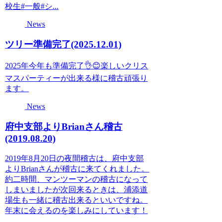
校生#一般#シ...
News
ツリー準備完了(2025.12.01)
2025年今年も準備完了👌😊楽しいクリス
マスパーティーが出来る様に稽古頑張り
ます。
News
府中支部よりBrianさん稽古
(2019.08.20)
2019年8月20日の夜間稽古は、府中支部
よりBrianさんが稽古に来てくれました。
約二時間、マンツーマンの稽古になって
しまいましたが次回来るときは、浦添道
場生も一緒に稽古出来るといいですね。
年末に会えるのを楽しみにしています！