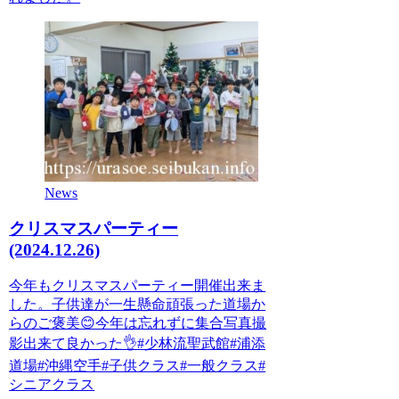
News
クリスマスパーティー
(2024.12.26)
今年もクリスマスパーティー開催出来ま
した。子供達が一生懸命頑張った道場か
らのご褒美😊今年は忘れずに集合写真撮
影出来て良かった👌#少林流聖武館#浦添
道場#沖縄空手#子供クラス#一般クラス#
シニアクラス