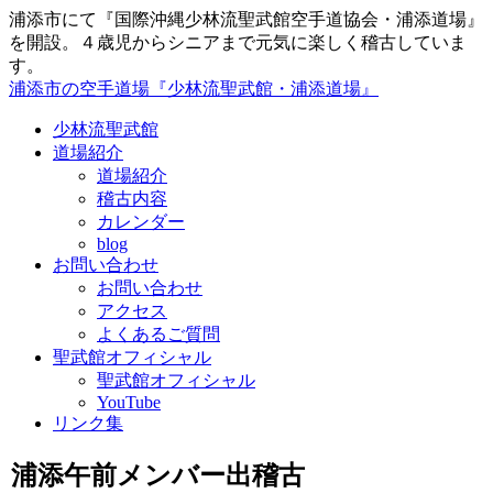
浦添市にて『国際沖縄少林流聖武館空手道協会・浦添道場』
を開設。４歳児からシニアまで元気に楽しく稽古していま
す。
浦添市の空手道場『少林流聖武館・浦添道場』
少林流聖武館
道場紹介
道場紹介
稽古内容
カレンダー
blog
お問い合わせ
お問い合わせ
アクセス
よくあるご質問
聖武館オフィシャル
聖武館オフィシャル
YouTube
リンク集
浦添午前メンバー出稽古