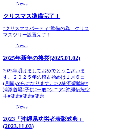
News
クリスマス準備完了！
”クリスマスパーティ”準備の為、クリス
マスツリー設置完了！
News
2025年新年の挨拶(2025.01.02)
2025年明けましておめでとうございま
す。２０２５年の稽古始めは１月６日
(月曜)からになります。#少林流聖武館#
浦添道場#子供#一般#シニア#沖縄伝統空
手#健康#健康#健康
News
2023「沖縄県功労者表彰式典」
(2023.11.03)