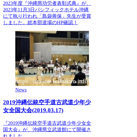
2023年度『沖縄県功労者表彰式典』が、
2023年11月3日パシフィックホテル沖縄
にて執り行われ「島袋善保」先生が受賞
しました。総本部道場のHP確認！
News
2019沖縄伝統空手道古武道少年少
女全国大会(2019.03.17)
『2019沖縄伝統空手道古武道少年少女全
国大会』が、沖縄県立武道館にて開催さ
れました。