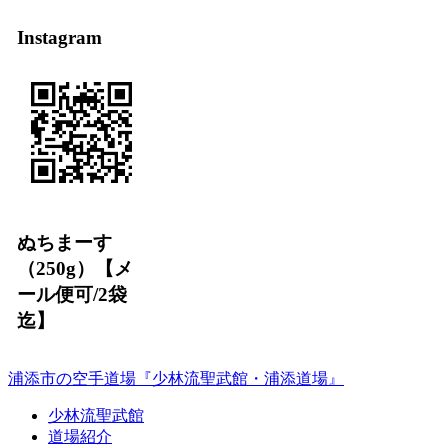
Instagram
ぬちまーす
（250g）【メ
ール便可/2袋
迄】
浦添市の空手道場『少林流聖武館・浦添道場』
少林流聖武館
道場紹介