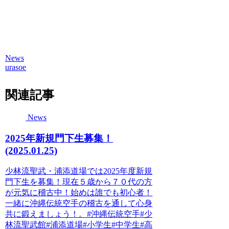
News
urasoe
関連記事
News
2025年新規門下生募集！
(2025.01.25)
少林流聖武・浦添道場では2025年度新規
門下生を募集！現在５歳から７０代の方
が元気に稽古中！始めは誰でも初心者！
一緒に沖縄伝統空手の稽古を通して心身
共に鍛えましょう！。#沖縄伝統空手#少
林流聖武館#浦添道場#小学生#中学生#高