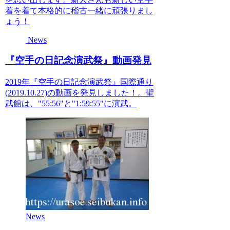
着を着て本格的に稽古一緒に頑張りまし
ょう！
News
『空手の日記念演武祭』動画発見
2019年『空手の日記念演武祭』国際通り
(2019.10.27)の動画を発見しました！。 聖
武館は、"55:56"と"1:59:55"に演武。
News