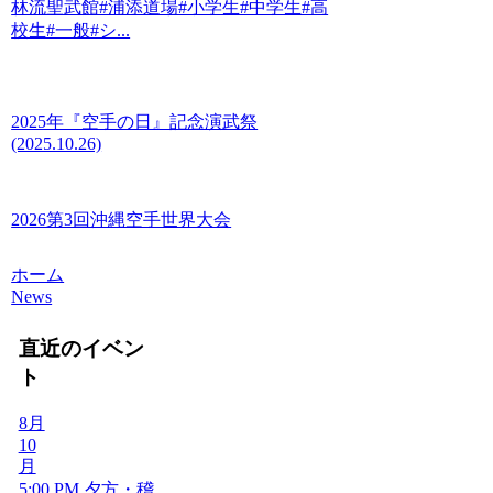
林流聖武館#浦添道場#小学生#中学生#高
校生#一般#シ...
2025年『空手の日』記念演武祭
(2025.10.26)
2026第3回沖縄空手世界大会
ホーム
News
直近のイベン
ト
8月
10
月
5:00 PM
夕方・稽