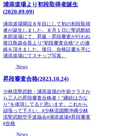
浦添道場より初段取得者誕生
(2020.09.09)
浦添道場開設８年目にして初の初段取得
者が誕生しました。８月１日に聖武館総
本部道場にて、昇級・昇段審査が行われ
後日島袋会長より”初段審査合格”との連
絡を頂きました。後日、合格証書を手に
浦添道場にてスナップ写真。
News
昇段審査合格(2023.10.24)
少林流聖武館・浦添道場の午前クラスか
ら三人の昇段審査合格者！”継続は力な
り”を体現してると思います。これから
頑張って下さい。#少林流国際沖縄少林
流聖武館空手道協会#浦添道場#昇段審査
#合格
News