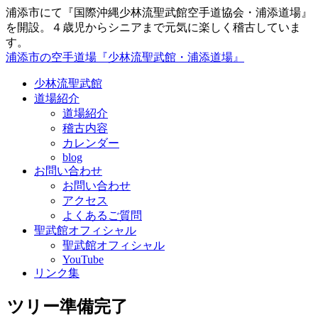
浦添市にて『国際沖縄少林流聖武館空手道協会・浦添道場』
を開設。４歳児からシニアまで元気に楽しく稽古していま
す。
浦添市の空手道場『少林流聖武館・浦添道場』
少林流聖武館
道場紹介
道場紹介
稽古内容
カレンダー
blog
お問い合わせ
お問い合わせ
アクセス
よくあるご質問
聖武館オフィシャル
聖武館オフィシャル
YouTube
リンク集
ツリー準備完了