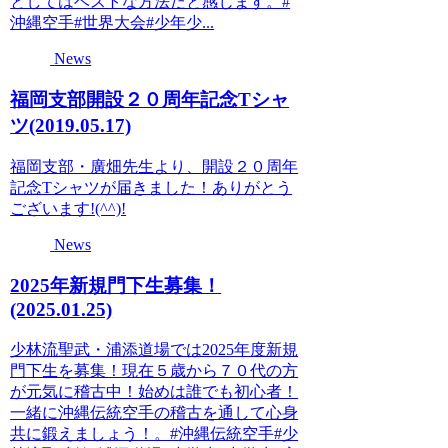
としてはベストな方法だと感じます。#
沖縄空手#世界大会#少年少...
News
福岡支部開設２０周年記念Tシャ
ツ(2019.05.17)
福岡支部・廣畑先生より、開設２０周年
記念Tシャツが届きました！ありがとう
ございます!(^^)!
News
2025年新規門下生募集！
(2025.01.25)
少林流聖武・浦添道場では2025年度新規
門下生を募集！現在５歳から７０代の方
が元気に稽古中！始めは誰でも初心者！
一緒に沖縄伝統空手の稽古を通して心身
共に鍛えましょう！。#沖縄伝統空手#少